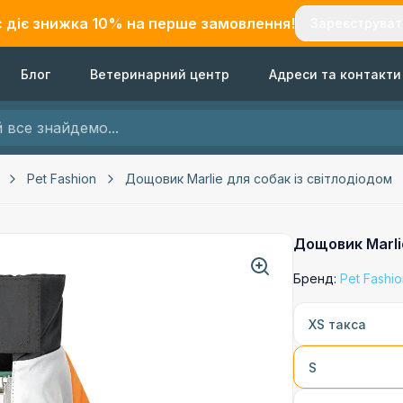
с діє знижка
10
% на перше замовлення!
Зареєструват
Блог
Ветеринарний центр
Адреси та контакти
Pet Fashion
Дощовик Marlie для собак із світлодіодом
Дощовик Marli
Бренд:
Pet Fashi
XS такса
S