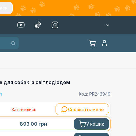
ися
e для собак із світлодіодом
on
Код:
PR243949
Закінчились
Сповістіть мене
893.00
грн
У кошик