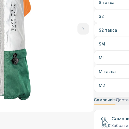
S такса
S2
S2 такса
SM
ML
М такса
М2
Самовивіз
Доста
Самови
Забрати