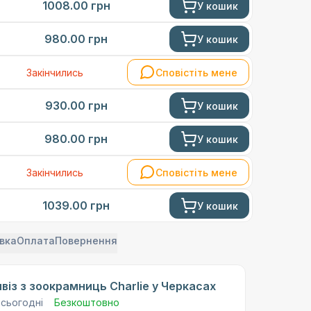
1008.00
грн
У кошик
980.00
грн
У кошик
Закінчились
Сповістіть мене
930.00
грн
У кошик
980.00
грн
У кошик
Закінчились
Сповістіть мене
1039.00
грн
У кошик
вка
Оплата
Повернення
віз з зоокрамниць Charlie у Черкасах
 сьогодні
Безкоштовно