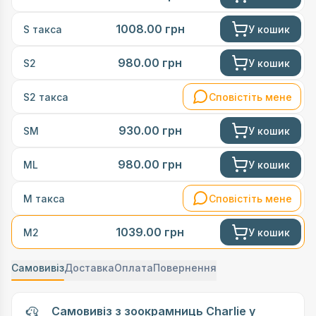
1008.00
грн
У кошик
S такса
980.00
грн
У кошик
S2
Сповістіть мене
S2 такса
930.00
грн
У кошик
SM
980.00
грн
У кошик
ML
Сповістіть мене
М такса
1039.00
грн
У кошик
М2
Самовивіз
Доставка
Оплата
Повернення
Самовивіз з зоокрамниць Charlie у