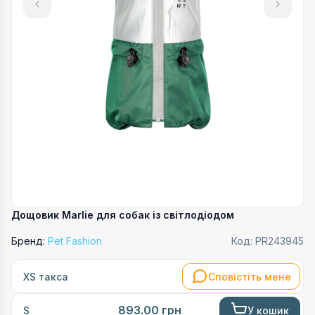
Дощовик Marlie для собак із світлодіодом
Бренд:
Pet Fashion
Код:
PR243945
Сповістіть мене
XS такса
893.00
грн
У кошик
S