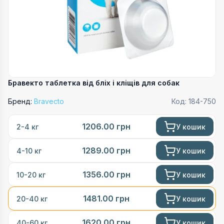
Бравекто таблетка від бліх і кліщів для собак
Бренд:
Bravecto
Код:
184-750
1206.00
грн
У кошик
2-4 кг
1289.00
грн
У кошик
4-10 кг
1356.00
грн
У кошик
10-20 кг
1481.00
грн
У кошик
20-40 кг
1620.00
грн
У кошик
40-60 кг