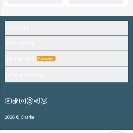
Про Charlie
Для покупців
Для партнерів
У розробці
Наші зоокрамниці
2026
© Charlie