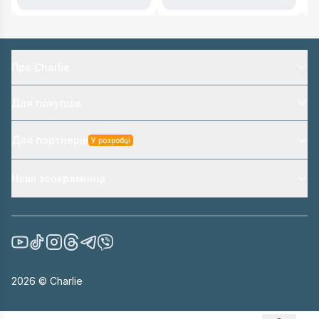
Про Charlie
Для покупців
Для партнерів
У розробці
Наші зоокрамниці
2026
© Charlie