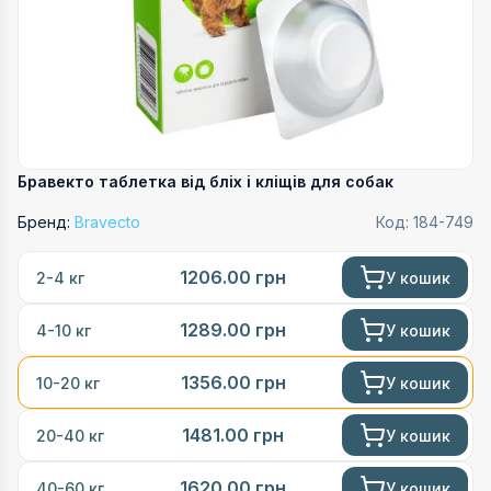
Бравекто таблетка від бліх і кліщів для собак
Бренд:
Bravecto
Код:
184-749
1206.00
грн
У кошик
2-4 кг
1289.00
грн
У кошик
4-10 кг
1356.00
грн
У кошик
10-20 кг
1481.00
грн
У кошик
20-40 кг
1620.00
грн
У кошик
40-60 кг