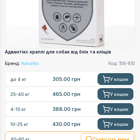
Адвантікс краплі для собак від бліх та кліщів
Бренд:
Advantix
Код:
156-610
305.00
грн
У кошик
до 4 кг
465.00
грн
У кошик
25-40 кг
388.00
грн
У кошик
4-10 кг
430.00
грн
У кошик
10-25 кг
Сповістіть мене
40-60 кг