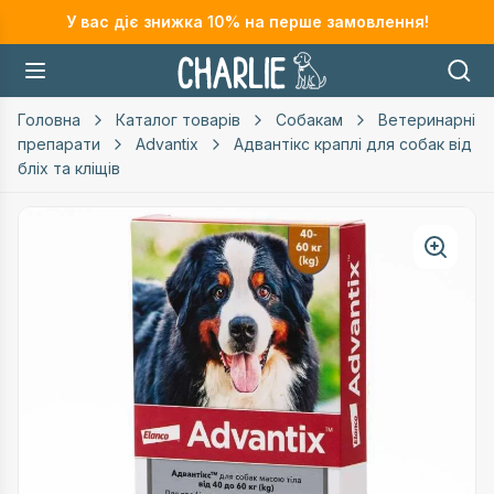
У вас діє знижка
10
% на перше замовлення!
Головна
Каталог товарів
Собакам
Ветеринарні
препарати
Advantix
Адвантікс краплі для собак від
бліх та кліщів