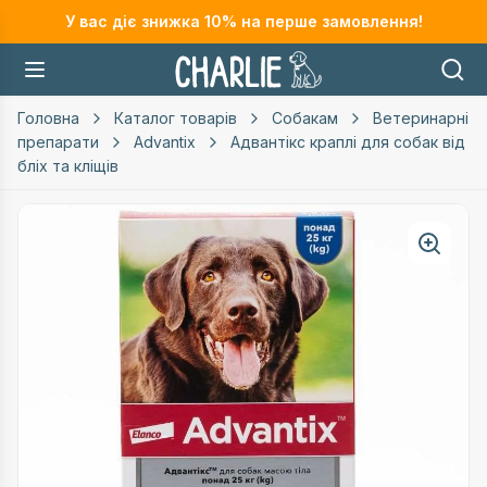
У вас діє знижка
10
% на перше замовлення!
Головна
Каталог товарів
Собакам
Ветеринарні
препарати
Advantix
Адвантікс краплі для собак від
бліх та кліщів