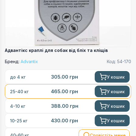
Адвантікс краплі для собак від бліх та кліщів
Бренд:
Advantix
Код:
54-170
305.00
грн
У кошик
до 4 кг
465.00
грн
У кошик
25-40 кг
388.00
грн
У кошик
4-10 кг
430.00
грн
У кошик
10-25 кг
Сповістіть мене
40-60 кг