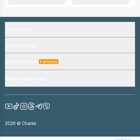
Про Charlie
Для покупців
Для партнерів
У розробці
Наші зоокрамниці
2026
© Charlie