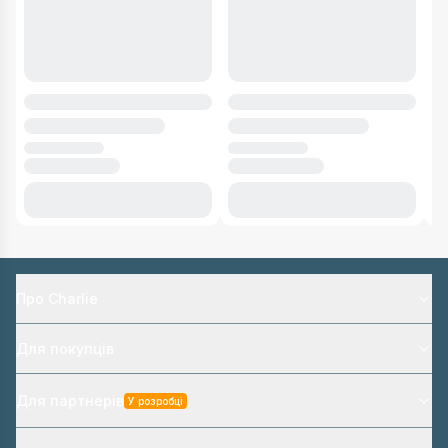
Про Charlie
Для покупців
Для партнерів
У розробці