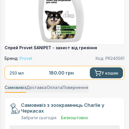
Спрей Provet SANIPET - захист від гризіння
Бренд:
Provet
Код:
PR240561
180.00
грн
У кошик
250 мл
Самовивіз
Доставка
Оплата
Повернення
Самовивіз з зоокрамниць Charlie у
Черкасах
Забрати сьогодні
Безкоштовно