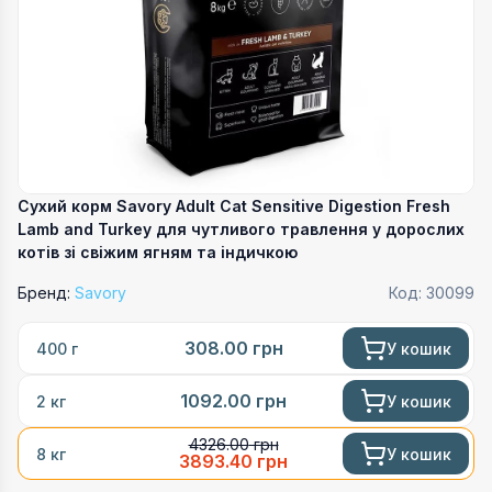
Сухий корм Savory Adult Cat Sensitive Digestion Fresh
Lamb and Turkey для чутливого травлення у дорослих
котів зі свіжим ягням та індичкою
Бренд:
Savory
Код:
30099
308.00
грн
У кошик
400 г
1092.00
грн
У кошик
2 кг
4326.00
грн
У кошик
8 кг
3893.40
грн