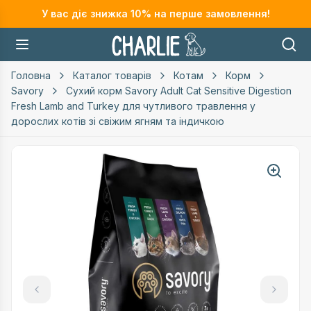
У вас діє знижка
10
% на перше замовлення!
Головна
Каталог товарів
Котам
Корм
Savory
Сухий корм Savory Adult Cat Sensitive Digestion
Fresh Lamb and Turkey для чутливого травлення у
дорослих котів зі свіжим ягням та індичкою