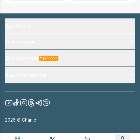
Про Charlie
Для покупців
Для партнерів
У розробці
Наші зоокрамниці
2026
© Charlie