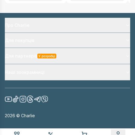
Про Charlie
Для покупців
Для партнерів
У розробці
Наші зоокрамниці
2026
© Charlie