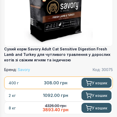
Сухий корм Savory Adult Cat Sensitive Digestion Fresh
Lamb and Turkey для чутливого травлення у дорослих
котів зі свіжим ягням та індичкою
Бренд:
Savory
Код:
30075
308.00
грн
У кошик
400 г
1092.00
грн
У кошик
2 кг
4326.00
грн
У кошик
8 кг
3893.40
грн