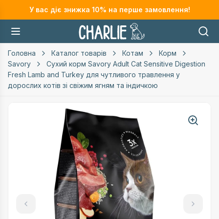
У вас діє знижка
10
% на перше замовлення!
Головна
Каталог товарів
Котам
Корм
Savory
Сухий корм Savory Adult Cat Sensitive Digestion
Fresh Lamb and Turkey для чутливого травлення у
дорослих котів зі свіжим ягням та індичкою