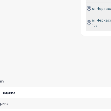
м. Черкаси
м. Черкаси
158
nin
 тварина
арина