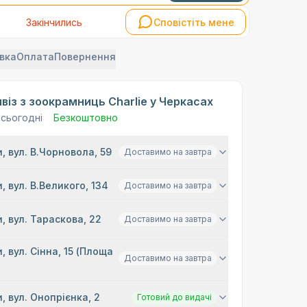
Закінчились
Сповістіть мене
вка
Оплата
Повернення
віз з зоокрамниць Charlie у Черкасах
 сьогодні
Безкоштовно
, вул. В.Чорновола, 59
Доставимо на завтра
, вул. В.Великого, 134
Доставимо на завтра
, вул. Тараскова, 22
Доставимо на завтра
, вул. Сінна, 15 (Площа
Доставимо на завтра
)
, вул. Онопрієнка, 2
Готовий до видачі