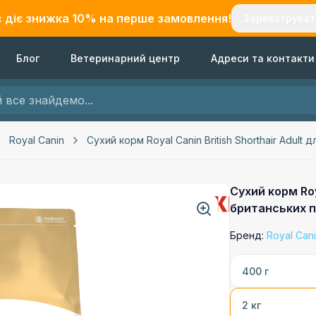
с діє знижка
10
% на перше замовлення!
Зареєструват
Блог
Ветеринарний центр
Адреси та контакти
Royal Canin
Сухий корм Royal Canin British Shorthair Adult 
Сухий корм Roy
британських п
Бренд:
Royal Can
400 г
2 кг