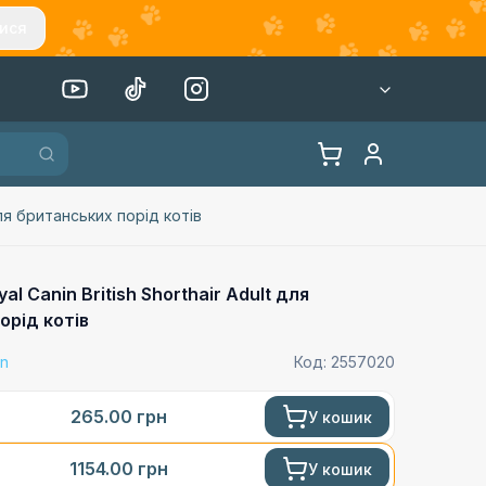
ися
для британських порід котів
al Canin British Shorthair Adult для
орід котів
in
Код:
2557020
265.00
грн
У кошик
1154.00
грн
У кошик