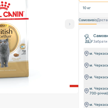
10 кг
Самовивіз
Доста
Самови
Забрати
м. Черкаси
м. Черкаси
м. Черкаси
м. Черкаси
700-річчя
м. Черкаси