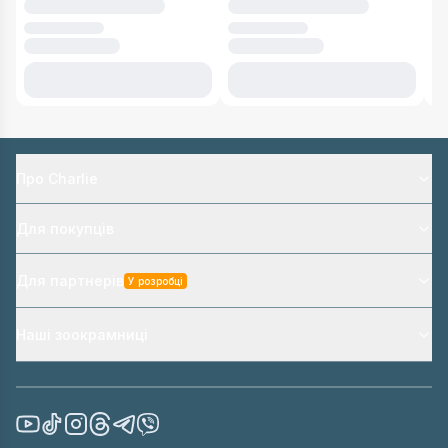
Про Charlie
Для покупців
Для партнерів
У розробці
Наші зоокрамниці