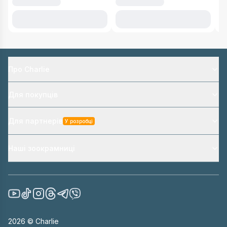
Про Charlie
Для покупців
Для партнерів
У розробці
Наші зоокрамниці
2026
© Charlie