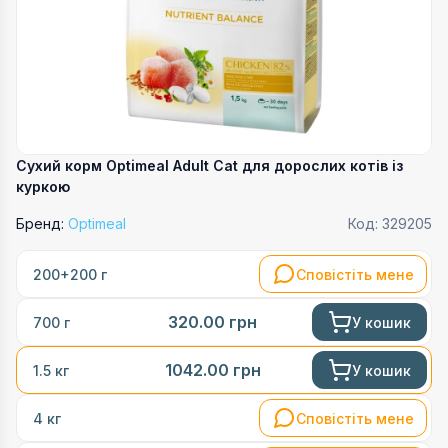
Сухий корм Optimeal Adult Cat для дорослих котів із
куркою
Бренд:
Optimeal
Код:
329205
Сповістіть мене
200+200 г
320.00
грн
У кошик
700 г
1042.00
грн
У кошик
1.5 кг
Сповістіть мене
4 кг