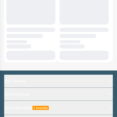
Про Charlie
Для покупців
Для партнерів
У розробці