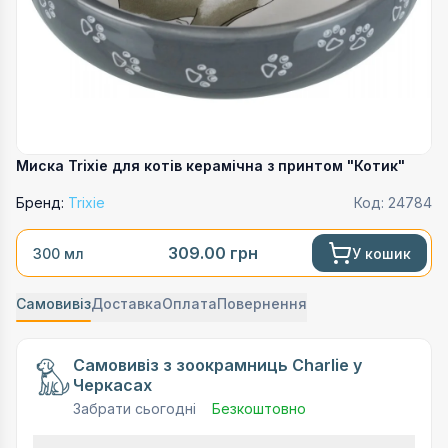
Миска Trixie для котів керамічна з принтом "Котик"
Бренд:
Trixie
Код:
24784
309.00
грн
У кошик
300 мл
Самовивіз
Доставка
Оплата
Повернення
Самовивіз з зоокрамниць Charlie у
Черкасах
Забрати сьогодні
Безкоштовно