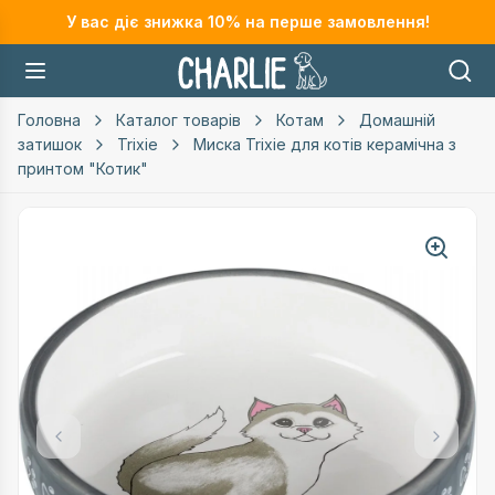
У вас діє знижка
10
% на перше замовлення!
Головна
Каталог товарів
Котам
Домашній
затишок
Trixie
Миска Trixie для котів керамічна з
принтом "Котик"