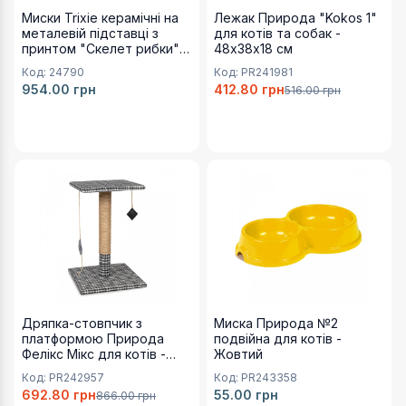
1
Миски Trixie керамічні на
Лежак Природа "Kokos 1"
металевій підставці з
для котів та собак -
Миска Природа Модерн №3
принтом "Скелет рибки" -
48х38х18 см
Артикул:
2х300 мл
Код:
24790
Код:
PR241981
PR243401
954.00
грн
412.80
грн
516.00
грн
Ціна:
56.00 грн
Кількість зображень:
1
Доступні варіанти для
Дряпка-стовпчик з платформо
Доступні варіанти для
Мис
Дряпка-стовпчик з платформою Природа Фелікс Мікс
Миска Природа №2 подвійн
Артикул:
Артикул:
PR242957
PR243358
Ціна:
Ціна:
692.80 грн
55.00 грн
Кількість зображень:
1
Дряпка-стовпчик з
Миска Природа №2
платформою Природа
подвійна для котів -
Миска Природа №2 подвійн
Фелікс Мікс для котів -
Жовтий
Артикул:
36х36х54 см
Код:
PR242957
Код:
PR243358
PR243357
692.80
грн
55.00
грн
866.00
грн