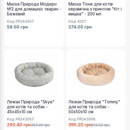
1
Миска Природа Модерн
Миска Trixie для котів
№2 для домашніх тварин -
керамічна з принтом "Кіт і
Миска Природа Модерн №2 для домашніх тварин - 
Бежевий
мишка" - 200 мл
Артикул:
Код:
PR243407
Код:
4007
PR243406
59.00
грн
274.00
грн
Ціна:
59.00 грн
Кількість зображень:
1
Доступні варіанти для
Лежак Природа "Skye" для кот
Доступні варіанти для
Леж
Миска Природа Модерн №2 для домашніх тварин -
Лежак Природа "Skye" для котів та собак - 45х45х1
Лежак Природа "Tommy" для
Артикул:
Артикул:
Артикул:
PR243408
PR243067
PR243066
Ціна:
Ціна:
Ціна:
50.00 грн
290.40 грн
395.20 грн
Кількість зображень:
1
Лежак Природа "Skye"
Лежак Природа "Tommy"
для котів та собак -
для котів та собак -
Миска Природа Модерн №2 для домашніх тварин - 
45х45х10 см
50х50х10 см
Артикул:
Код:
PR243067
Код:
PR243066
PR243405
290.40
грн
395.20
грн
363.00
грн
513.00
грн
Ціна: