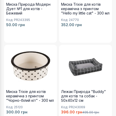
1
1
Миска Природа Модерн
Миска Trixie для котів
Дует №1 для котів -
керамічна з принтом
Миска Природа Модерн №0 для домашніх тварин - 
Миска Природа Модерн Дует №1 для котів - Блакит
Бежевий
"Hello my little cat" - 300 мл
Артикул:
Артикул:
Код:
PR243395
Код:
24770
PR243413
PR243394
50.00
грн
352.00
грн
Ціна:
Ціна:
23.00 грн
41.00 грн
Кількість зображень:
Кількість зображень:
1
1
Доступні варіанти для
Миска Trixie для котів керамі
Доступні варіанти для
Леж
Миска Природа Модерн Дует №1 для котів - Рожев
Миска Trixie для котів керамічна з принтом "Чорно-бі
Лежак Природа "Buddy" для
Артикул:
Артикул:
Артикул:
PR243396
25120
PR243069
Ціна:
Ціна:
Ціна:
50.00 грн
300.00 грн
396.00 грн
Кількість зображень:
1
Миска Trixie для котів
Лежак Природа "Buddy"
керамічна з принтом
для котів та собак -
Миска Природа Модерн Дует №1 для котів - Фіолет
"Чорно-білий кіт" - 300 мл
50х40х12 см
Артикул:
Код:
25120
Код:
PR243069
PR243393
300.00
грн
396.00
грн
495.00
грн
Ціна: