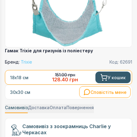
Гамак Trixie для гризунів із поліестеру
Бренд:
Trixie
Код:
62691
151.00
грн
У кошик
18х18 см
128.40
грн
Сповістіть мене
30х30 см
Самовивіз
Доставка
Оплата
Повернення
Самовивіз з зоокрамниць Charlie у
Черкасах