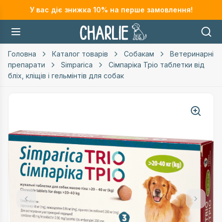
У вас діє знижка
10
% на перше замовлення!
Головна
Каталог товарів
Собакам
Ветеринарні
препарати
Simparica
Сімпаріка Тріо таблетки від
бліх, кліщів і гельмінтів для собак