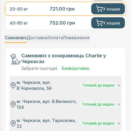
721.00
грн
У кошик
20-40 кг
752.00
грн
У кошик
40-60 кг
Самовивіз
Доставка
Оплата
Повернення
Самовивіз з зоокрамниць Charlie у
Черкасах
Забрати сьогодні
Безкоштовно
м. Черкаси, вул.
Готовий до видачі
В.Чорновола, 59
м. Черкаси, вул. В.Великого,
Готовий до видачі
134
м. Черкаси, вул. Тараскова,
Готовий до видачі
22