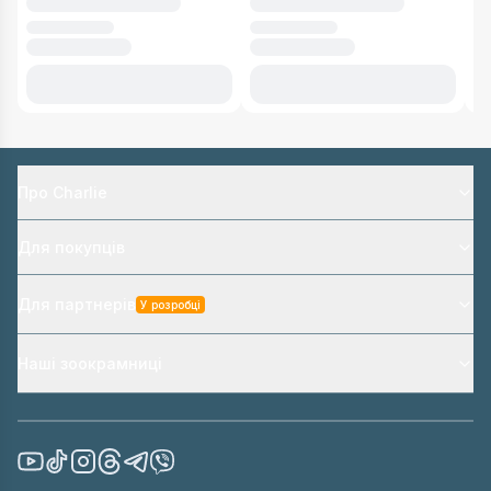
Про Charlie
Для покупців
Для партнерів
У розробці
Наші зоокрамниці