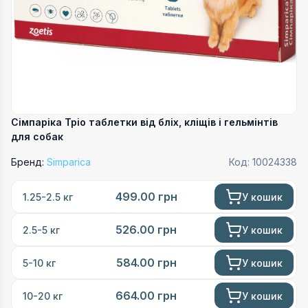
Сімпаріка Тріо таблетки від бліх, кліщів і гельмінтів
для собак
Бренд:
Simparica
Код:
10024338
499.00
грн
У кошик
1.25-2.5 кг
526.00
грн
У кошик
2.5-5 кг
584.00
грн
У кошик
5-10 кг
664.00
грн
У кошик
10-20 кг