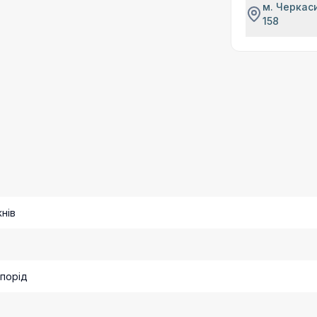
м. Черкаси
158
жнів
 порід