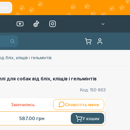
ися
 бліх, кліщів і гельмінтів
і для собак від бліх, кліщів і гельмінтів
Код:
150-863
Закінчились
Сповістіть мене
587.00
грн
У кошик