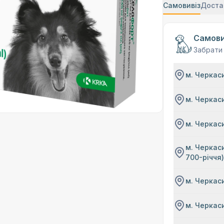
Самовивіз
Доста
Самови
Забрати
м. Черкаси
м. Черкаси
м. Черкаси
м. Черкаси
700-річчя
м. Черкаси
м. Черкаси