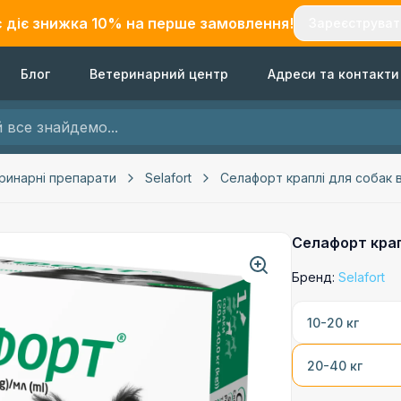
с діє знижка
10
% на перше замовлення!
Зареєструват
Блог
Ветеринарний центр
Адреси та контакти
ринарні препарати
Selafort
Селафорт краплі для собак від
Селафорт крапл
Бренд:
Selafort
10-20 кг
20-40 кг