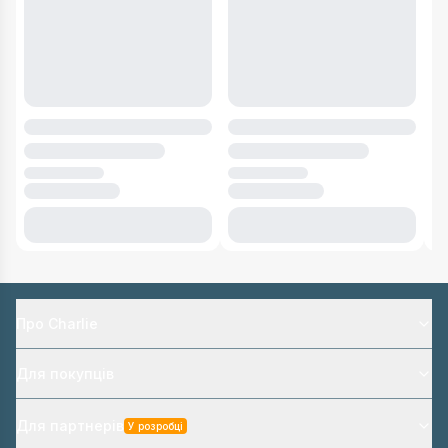
Про Charlie
Для покупців
Для партнерів
У розробці