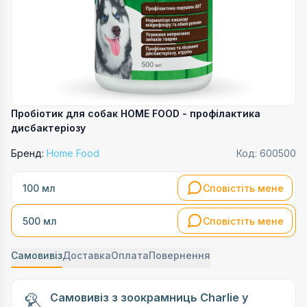
Пробіотик для собак HOME FOOD - профілактика
дисбактеріозу
Бренд:
Home Food
Код:
600500
Сповістіть мене
100 мл
Сповістіть мене
500 мл
Самовивіз
Доставка
Оплата
Повернення
Самовивіз з зоокрамниць Charlie у