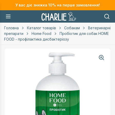
У вас діє знижка
10
% на перше замовлення!
Головна
Каталог товарів
Собакам
Ветеринарні
препарати
Home Food
Пробіотик для собак HOME
FOOD - профілактика дисбактеріозу