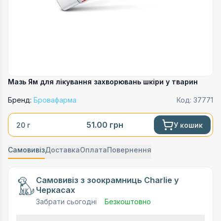
Мазь Ям для лікування захворювань шкіри у тварин
Бренд:
Бровафарма
Код:
37771
51.00
грн
У кошик
20 г
Самовивіз
Доставка
Оплата
Повернення
Самовивіз з зоокрамниць Charlie у
Черкасах
Забрати сьогодні
Безкоштовно