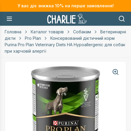
У вас діє знижка
10
% на перше замовлення!
Головна
Каталог товарів
Собакам
Ветеринарні
дієти
Pro Plan
Консервований дієтичний корм
Purina Pro Plan Veterinary Diets HA Hypoallergenic для собак
при харчовій алергії