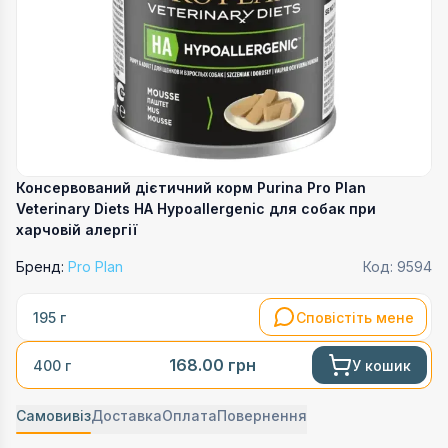
Консервований дієтичний корм Purina Pro Plan
Veterinary Diets HA Hypoallergenic для собак при
харчовій алергії
Бренд:
Pro Plan
Код:
9594
Сповістіть мене
195 г
168.00
грн
У кошик
400 г
Самовивіз
Доставка
Оплата
Повернення