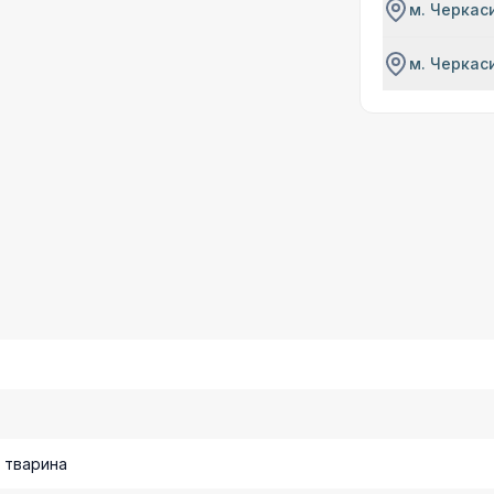
м. Черкаси
м. Черкаси
Т
 тварина