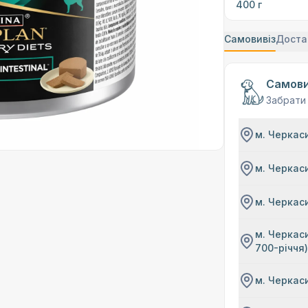
400 г
Самовивіз
Доста
Самови
Забрати
м. Черкаси
м. Черкаси
м. Черкаси
м. Черкаси
700-річчя
м. Черкаси