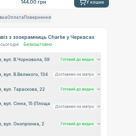
144.00
грн
У кошик
вка
Оплата
Повернення
віз з зоокрамниць Charlie у Черкасах
 сьогодні
Безкоштовно
, вул. В.Чорновола, 59
Готовий до видачі
, вул. В.Великого, 134
Доставимо на завтра
, вул. Тараскова, 22
Готовий до видачі
, вул. Сінна, 15 (Площа
Доставимо на завтра
)
, вул. Онопрієнка, 2
Готовий до видачі