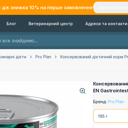
с діє знижка
10
% на перше замовлення!
Зареєструват
Блог
Ветеринарний центр
Адреси та контакти
ринарні дієти
Pro Plan
Консервований дієтичний корм Pro 
Консервований 
EN Gastrointe
Бренд:
Pro Plan
195 г