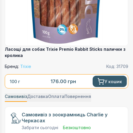
Ласощі для собак Trixie Premio Rabbit Sticks палички з
кролика
Бренд:
Trixie
Код:
31709
176.00
грн
У кошик
100 г
Самовивіз
Доставка
Оплата
Повернення
Самовивіз з зоокрамниць Charlie у
Черкасах
Забрати сьогодні
Безкоштовно