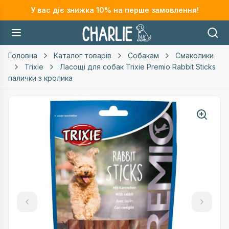
У вас діє знижка
10
% на перше замовлення!
Головна
Каталог товарів
Собакам
Смаколики
Trixie
Ласощі для собак Trixie Premio Rabbit Sticks
палички з кролика