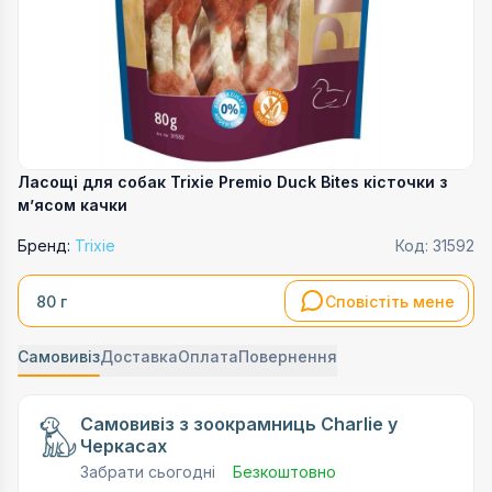
Ласощі для собак Trixie Premio Duck Bites кісточки з
мʼясом качки
Бренд:
Trixie
Код:
31592
Сповістіть мене
80 г
Самовивіз
Доставка
Оплата
Повернення
Самовивіз з зоокрамниць Charlie у
Черкасах
Забрати сьогодні
Безкоштовно