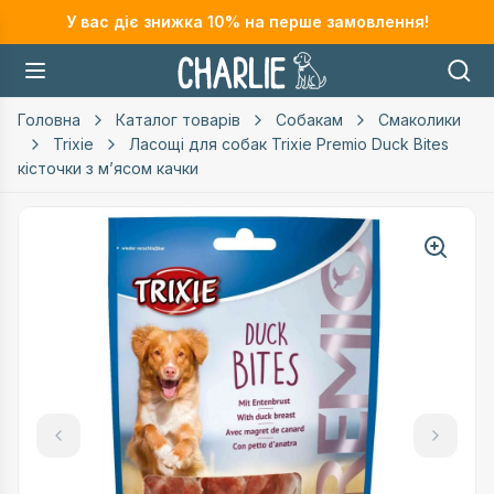
У вас діє знижка
10
% на перше замовлення!
Головна
Каталог товарів
Собакам
Смаколики
Trixie
Ласощі для собак Trixie Premio Duck Bites
кісточки з мʼясом качки