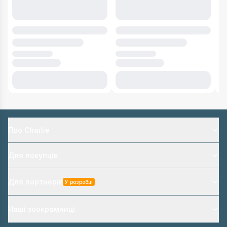
Про Charlie
Для покупців
Для партнерів
У розробці
Наші зоокрамниці