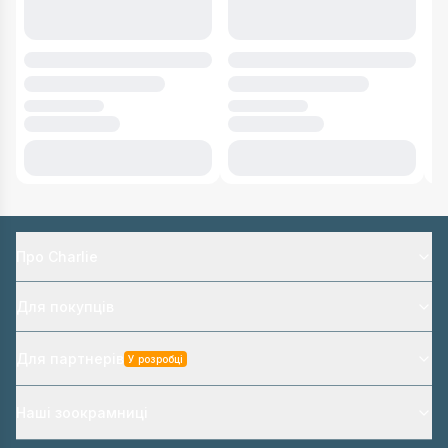
Про Charlie
Для покупців
Для партнерів
У розробці
Наші зоокрамниці