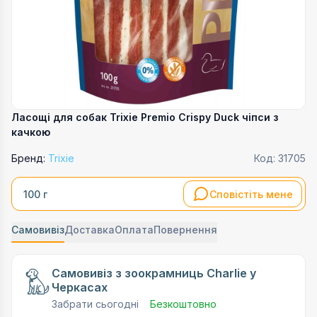
Ласощі для собак Trixie Premio Crispy Duck чіпси з
качкою
Бренд:
Trixie
Код:
31705
Сповістіть мене
100 г
Самовивіз
Доставка
Оплата
Повернення
Самовивіз з зоокрамниць Charlie у
Черкасах
Забрати сьогодні
Безкоштовно