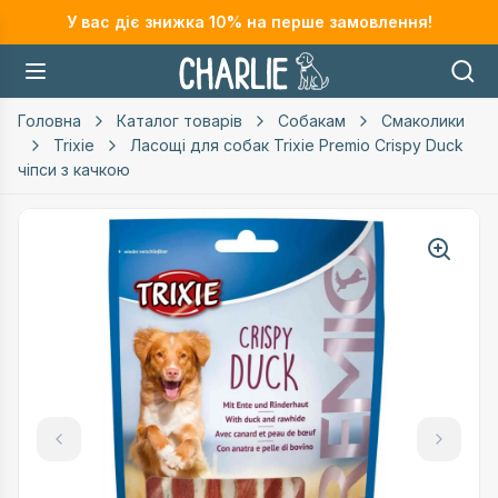
У вас діє знижка
10
% на перше замовлення!
Головна
Каталог товарів
Собакам
Смаколики
Trixie
Ласощі для собак Trixie Premio Crispy Duck
чіпси з качкою