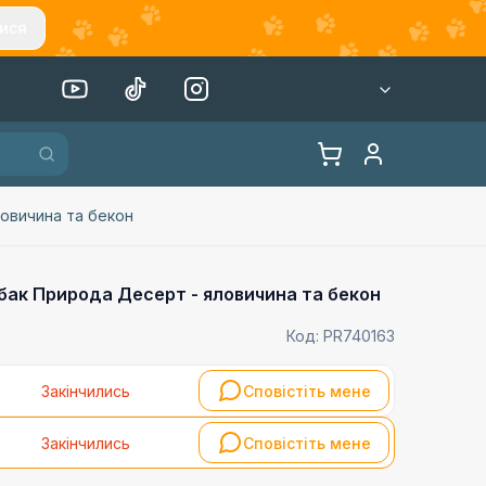
ися
овичина та бекон
бак Природа Десерт - яловичина та бекон
Код:
PR740163
Закінчились
Сповістіть мене
Закінчились
Сповістіть мене