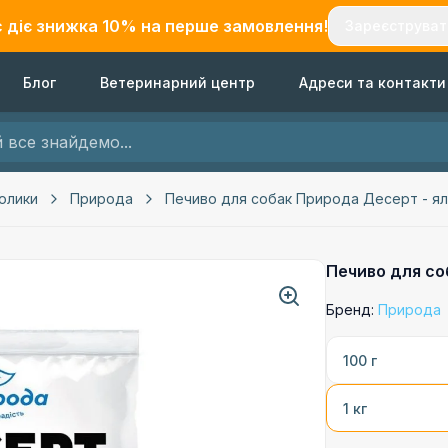
с діє знижка
10
% на перше замовлення!
Зареєструват
Блог
Ветеринарний центр
Адреси та контакти
олики
Природа
Печиво для собак Природа Десерт - ял
Печиво для со
Бренд:
Природа
100 г
1 кг