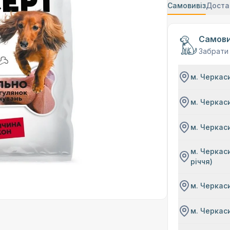
Самовивіз
Доста
Самови
Забрати
м. Черкаси
м. Черкаси
м. Черкаси
м. Черкаси
річчя)
м. Черкаси
м. Черкаси