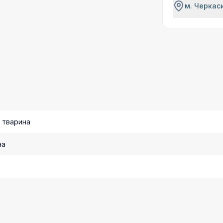
м. Черкаси
 тварина
на