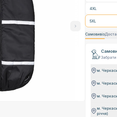
4XL
5XL
Самовивіз
Доста
Самови
Забрати
м. Черкаси
м. Черкаси
м. Черкаси
м. Черкаси
річчя)