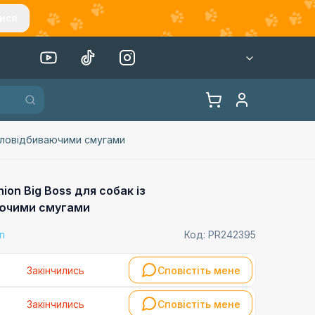
ися
вітловідбиваючими смугами
ion Big Boss для собак із
аючими смугами
on
Код:
PR242395
Закінчились
Сповістіть мене
Закінчились
Сповістіть мене