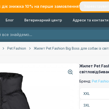
с діє знижка
10
% на перше замовлення!
Зареєструват
Блог
Ветеринарний центр
Адреси та контакти
Pet Fashion
Жилет Pet Fashion Big Boss для собак із с
Жилет Pet Fash
світловідбив
Бренд:
Pet Fashi
XXL
3XL