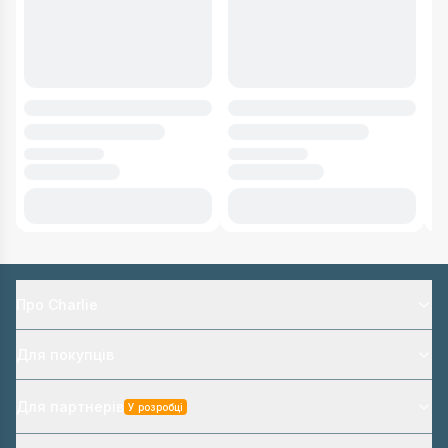
Про Charlie
Для покупців
Для партнерів
У розробці