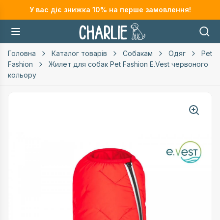
У вас діє знижка
10
% на перше замовлення!
Головна
Каталог товарів
Собакам
Одяг
Pet
Fashion
Жилет для собак Pet Fashion E.Vest червоного
кольору