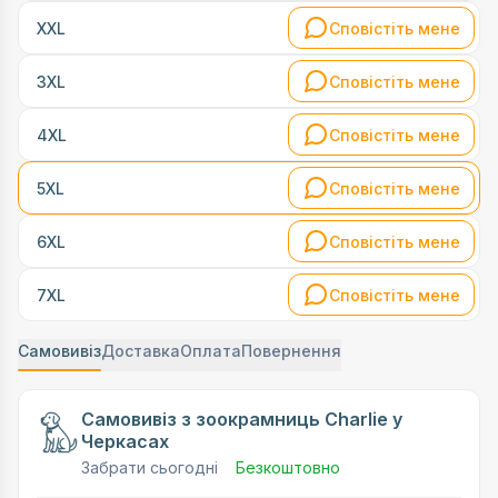
Сповістіть мене
XXL
Сповістіть мене
3XL
Сповістіть мене
4XL
Сповістіть мене
5XL
Сповістіть мене
6XL
Сповістіть мене
7XL
Самовивіз
Доставка
Оплата
Повернення
Самовивіз з зоокрамниць Charlie у
Черкасах
Забрати сьогодні
Безкоштовно