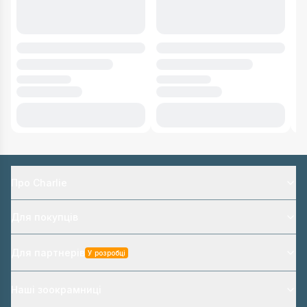
Про Charlie
Для покупців
Для партнерів
У розробці
Наші зоокрамниці