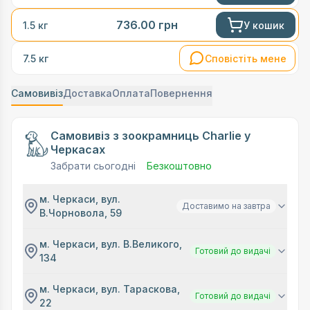
736.00
грн
У кошик
1.5 кг
Сповістіть мене
7.5 кг
Самовивіз
Доставка
Оплата
Повернення
Самовивіз з зоокрамниць Charlie у
Черкасах
Забрати сьогодні
Безкоштовно
м. Черкаси, вул.
Доставимо на завтра
В.Чорновола, 59
м. Черкаси, вул. В.Великого,
Готовий до видачі
134
м. Черкаси, вул. Тараскова,
Готовий до видачі
22