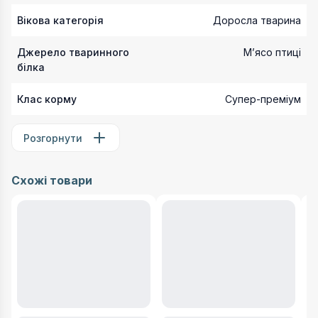
Вікова категорія
Доросла тварина
Джерело тваринного
Мʼясо птиці
білка
Клас корму
Супер-преміум
Розгорнути
Схожі товари