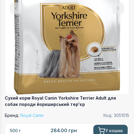
Сухий корм Royal Canin Yorkshire Terrier Adult для
собак породи йоркширський тер'єр
Бренд:
Royal Canin
Код:
3051015
284.00
грн
У кошик
500 г