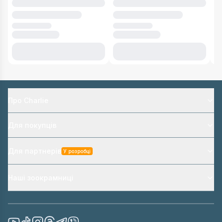
Про Charlie
Для покупців
Для партнерів
У розробці
Наші зоокрамниці