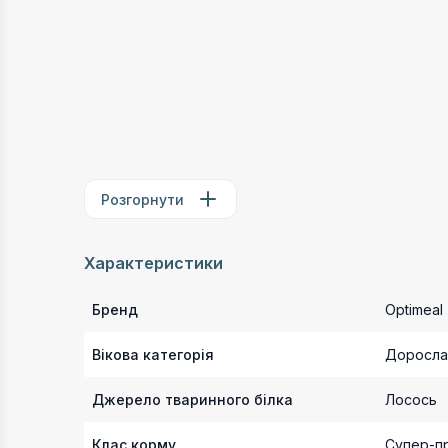
Розгорнути
Характеристики
Бренд
Optimeal
Вікова категорія
Доросла
Джерело тваринного білка
Лосось
Клас корму
Супер-п