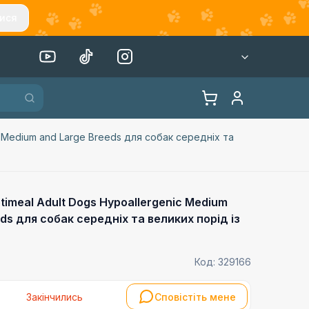
ися
c Medium and Large Breeds для собак середніх та
imeal Adult Dogs Hypoallergenic Medium
ds для собак середніх та великих порід із
Код:
329166
Закінчились
Сповістіть мене