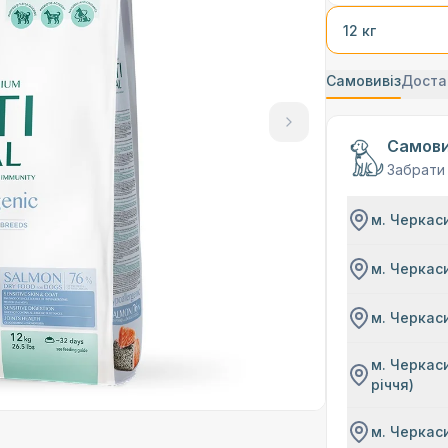
12 кг
Самовивіз
Доста
Самови
Забрати
м. Черкаси
м. Черкаси
м. Черкаси
м. Черкаси
річчя)
м. Черкаси