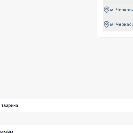
м. Черкаси
м. Черкаси
 тварина
реміум