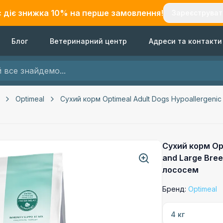
с діє знижка
10
% на перше замовлення!
Зареєструват
Блог
Ветеринарний центр
Адреси та контакти
Optimeal
Сухий корм Optimeal Adult Dogs Hypoallergeni
Сухий корм Opt
and Large Bree
лососем
Бренд:
Optimeal
4 кг