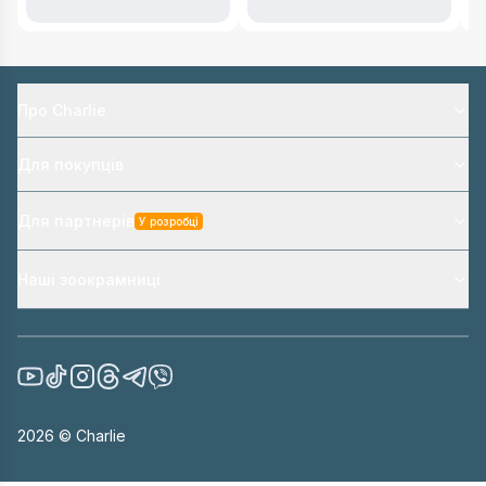
Про Charlie
Для покупців
Для партнерів
У розробці
Наші зоокрамниці
2026
© Charlie