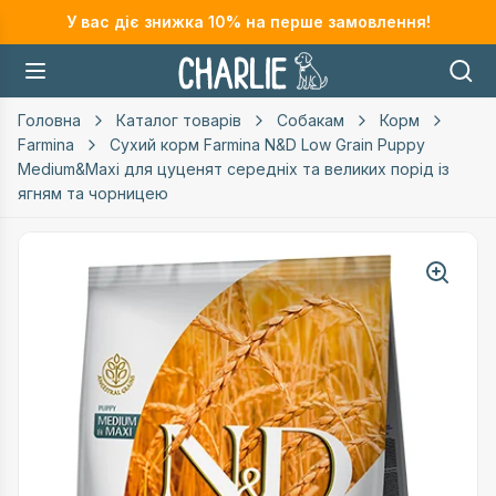
У вас діє знижка
10
% на перше замовлення!
Головна
Каталог товарів
Собакам
Корм
Farmina
Сухий корм Farmina N&D Low Grain Puppy
Medium&Maxi для цуценят середніх та великих порід із
ягням та чорницею