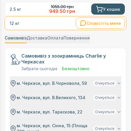
1055.00
грн
У кошик
2.5 кг
949.50
грн
Сповістіть мене
12 кг
Самовивіз
Доставка
Оплата
Повернення
Самовивіз з зоокрамниць Charlie у
Черкасах
Забрати сьогодні
Безкоштовно
м. Черкаси, вул. В.Чорновола, 59
Очікується
м. Черкаси, вул. В.Великого, 134
Очікується
м. Черкаси, вул. Тараскова, 22
Очікується
м. Черкаси, вул. Сінна, 15 (Площа
Очікується