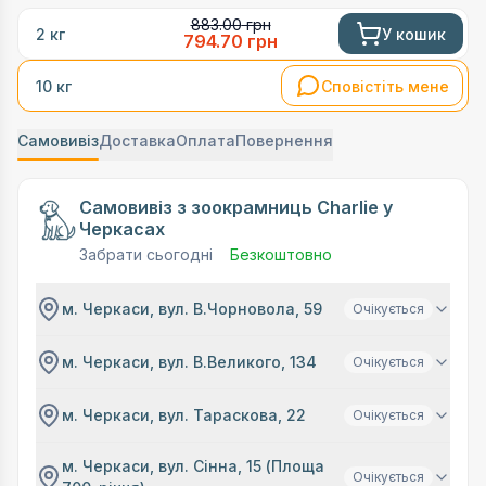
883.00
грн
У кошик
2 кг
794.70
грн
Сповістіть мене
10 кг
Самовивіз
Доставка
Оплата
Повернення
Самовивіз з зоокрамниць Charlie у
Черкасах
Забрати сьогодні
Безкоштовно
м. Черкаси, вул. В.Чорновола, 59
Очікується
м. Черкаси, вул. В.Великого, 134
Очікується
м. Черкаси, вул. Тараскова, 22
Очікується
м. Черкаси, вул. Сінна, 15 (Площа
Очікується