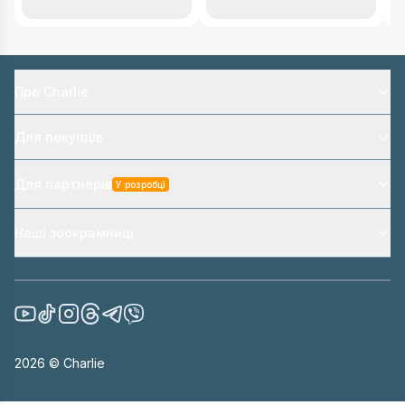
Про Charlie
Для покупців
Для партнерів
У розробці
Наші зоокрамниці
2026
© Charlie