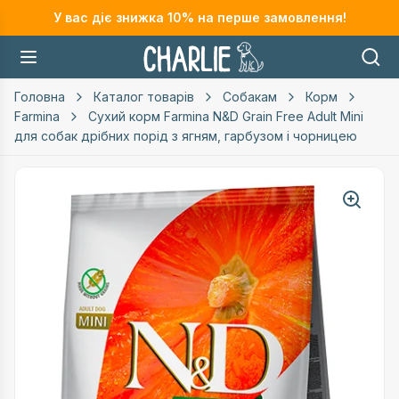
У вас діє знижка
10
% на перше замовлення!
Головна
Каталог товарів
Собакам
Корм
Farmina
Сухий корм Farmina N&D Grain Free Adult Mini
для собак дрібних порід з ягням, гарбузом і чорницею