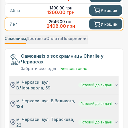
1400.00
грн
У кошик
2.5 кг
1260.00
грн
2646.00
грн
У кошик
7 кг
2408.00
грн
Самовивіз
Доставка
Оплата
Повернення
Самовивіз з зоокрамниць Charlie у
Черкасах
Забрати сьогодні
Безкоштовно
м. Черкаси, вул.
Готовий до видачі
В.Чорновола, 59
м. Черкаси, вул. В.Великого,
Готовий до видачі
134
м. Черкаси, вул. Тараскова,
Готовий до видачі
22