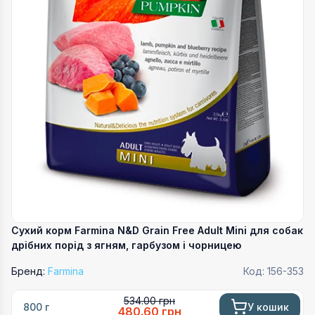
Сухий корм Farmina N&D Grain Free Adult Mini для собак
дрібних порід з ягням, гарбузом і чорницею
Бренд:
Farmina
Код:
156-353
534.00
грн
У кошик
800 г
480.60
грн