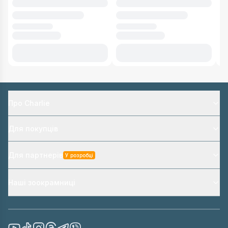
Про Charlie
Для покупців
Для партнерів
У розробці
Наші зоокрамниці