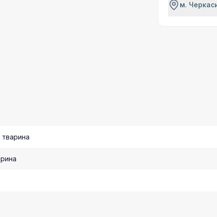
м. Черкаси
 тварина
арина