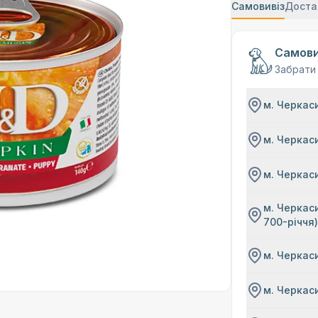
Самовивіз
Доста
Самови
Забрати
м. Черкаси
м. Черкаси
м. Черкаси
м. Черкаси
700-річчя
м. Черкаси
м. Черкаси