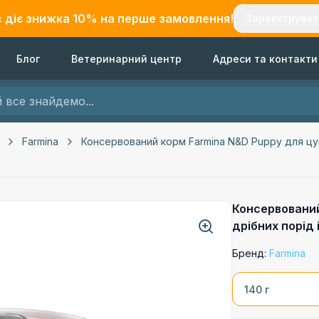
с діє знижка
10
% на перше замовлення!
Зареєструват
Блог
Ветеринарний центр
Адреси та контакти
Farmina
Консервований корм Farmina N&D Puppy для цуц
Консервований
дрібних порід
Бренд:
Farmina
140 г