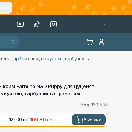
ися
енят дрібних порід із куркою, гарбузом та
 корм Farmina N&D Puppy для цуценят
 із куркою, гарбузом та гранатом
Код:
160-585
109.80
грн
122.00
грн
У кошик