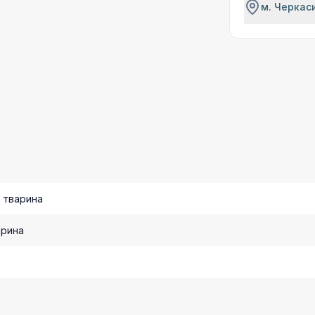
м. Черкаси
 тварина
арина