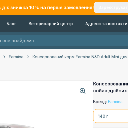
с діє знижка
10
% на перше замовлення!
Зареєструват
Блог
Ветеринарний центр
Адреси та контакти
Farmina
Консервований корм Farmina N&D Adult Mini для
Консервований
собак дрібних
Бренд:
Farmina
140 г