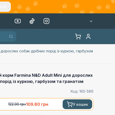
ися
 дорослих собак дрібних порід із куркою, гарбузом
 корм Farmina N&D Adult Mini для дорослих
 порід із куркою, гарбузом та гранатом
Код:
160-586
109.80
грн
122.00
грн
У кошик