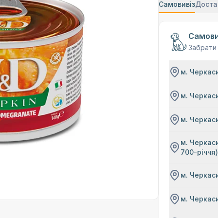
Самовивіз
Доста
Самови
Забрати
м. Черкаси
м. Черкаси
м. Черкаси
м. Черкаси
700-річчя
м. Черкаси
м. Черкаси