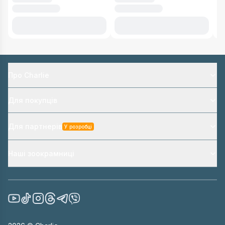
Про Charlie
Для покупців
Для партнерів
У розробці
Наші зоокрамниці