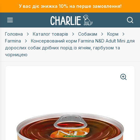
У вас діє знижка
10
% на перше замовлення!
Головна
Каталог товарів
Собакам
Корм
Farmina
Консервований корм Farmina N&D Adult Mini для
дорослих собак дрібних порід із ягням, гарбузом та
чорницею