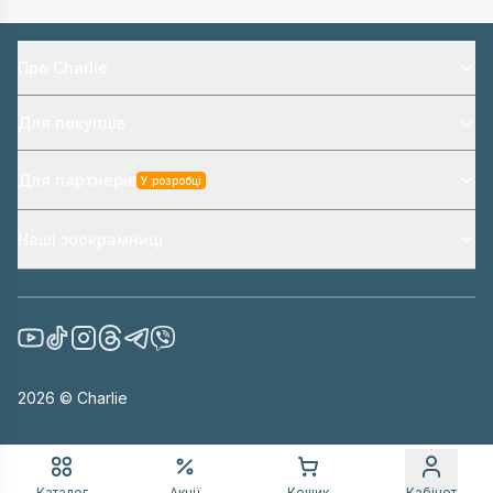
Про Charlie
Для покупців
Для партнерів
У розробці
Наші зоокрамниці
2026
© Charlie
Каталог
Акції
Кошик
Кабінет