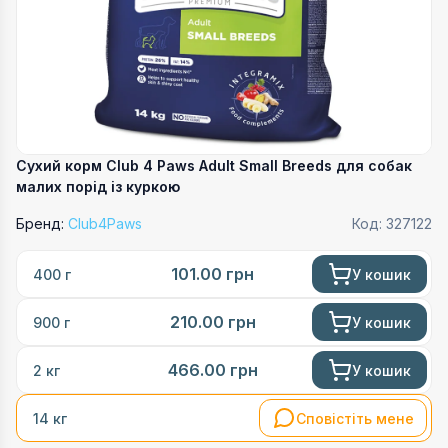
Сухий корм Club 4 Paws Adult Small Breeds для собак
малих порід із куркою
Бренд:
Club4Paws
Код:
327122
101.00
грн
У кошик
400 г
210.00
грн
У кошик
900 г
466.00
грн
У кошик
2 кг
Сповістіть мене
14 кг