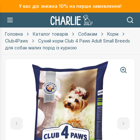
У вас діє знижка
10
% на перше замовлення!
Головна
Каталог товарів
Собакам
Корм
Club4Paws
Сухий корм Club 4 Paws Adult Small Breeds
для собак малих порід із куркою