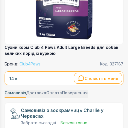
Сухий корм Club 4 Paws Adult Large Breeds для собак
великих порід із куркою
Бренд:
Club4Paws
Код:
327187
Сповістіть мене
14 кг
Самовивіз
Доставка
Оплата
Повернення
Самовивіз з зоокрамниць Charlie у
Черкасах
Забрати сьогодні
Безкоштовно