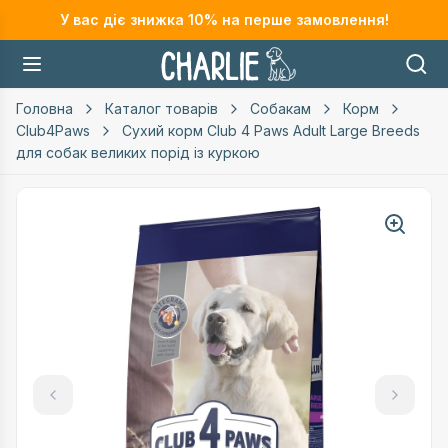
У вас діє знижка
10
% на перше замовлення!
Головна
Каталог товарів
Собакам
Корм
Club4Paws
Сухий корм Club 4 Paws Adult Large Breeds
для собак великих порід із куркою