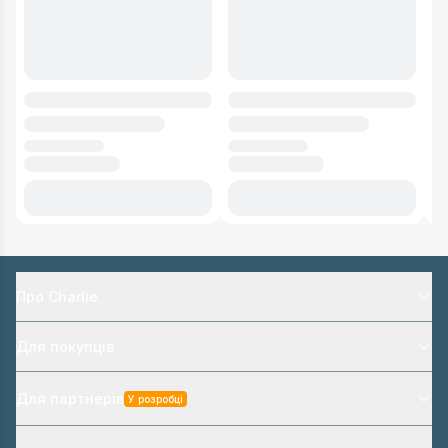
Про Charlie
Для покупців
Для партнерів
У розробці