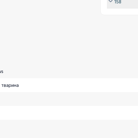
158
ws
 тварина