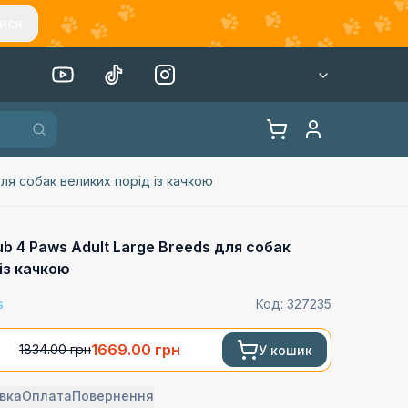
ися
для собак великих порід із качкою
b 4 Paws Adult Large Breeds для собак
із качкою
s
Код:
327235
1669.00
грн
1834.00
грн
У кошик
вка
Оплата
Повернення