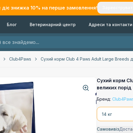
с діє знижка
10
% на перше замовлення!
Зареєструват
Блог
Ветеринарний центр
Адреси та контакти
Club4Paws
Сухий корм Club 4 Paws Adult Large Breeds 
Сухий корм Clu
великих порід 
Бренд:
Club4Paw
14 кг
Самовивіз
Доста