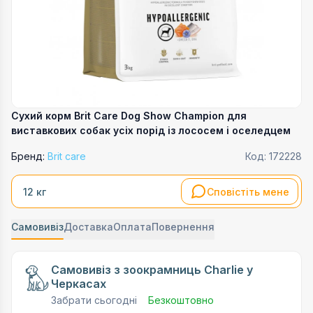
Сухий корм Brit Care Dog Show Champion для
виставкових собак усіх порід із лососем і оселедцем
Бренд:
Brit care
Код:
172228
Сповістіть мене
12 кг
Самовивіз
Доставка
Оплата
Повернення
Самовивіз з зоокрамниць Charlie у
Черкасах
Забрати сьогодні
Безкоштовно