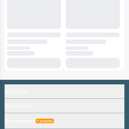
Про Charlie
Для покупців
Для партнерів
У розробці