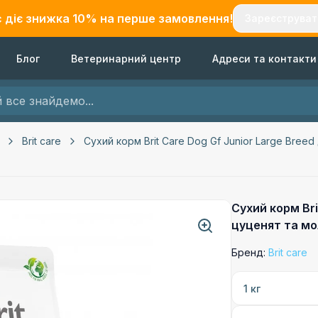
с діє знижка
10
% на перше замовлення!
Зареєструват
Блог
Ветеринарний центр
Адреси та контакти
Brit care
Сухий корм Brit Care Dog Gf Junior Large Bree
Сухий корм Bri
цуценят та мо
Бренд:
Brit care
1 кг