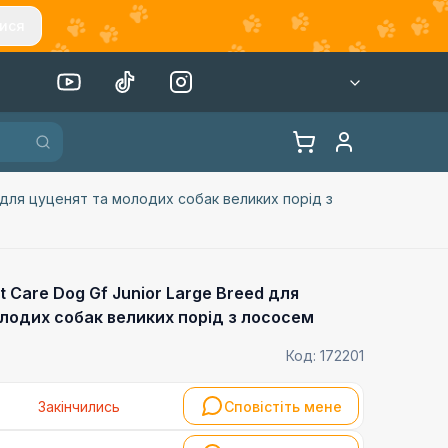
ися
d для цуценят та молодих собак великих порід з
t Care Dog Gf Junior Large Breed для
лодих собак великих порід з лососем
Код:
172201
Закінчились
Сповістіть мене