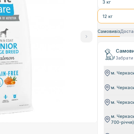
3 кг
12 кг
Самовивіз
Доста
Самови
Забрати
м. Черкаси
м. Черкаси
м. Черкаси
м. Черкаси
700-річчя