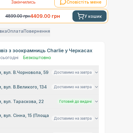
Закінчились
Сповістіть мене
4409.00
грн
4899.00
грн
У кошик
вка
Оплата
Повернення
віз з зоокрамниць Charlie у Черкасах
 сьогодні
Безкоштовно
, вул. В.Чорновола, 59
Доставимо на завтра
, вул. В.Великого, 134
Доставимо на завтра
, вул. Тараскова, 22
Готовий до видачі
, вул. Сінна, 15 (Площа
Доставимо на завтра
)