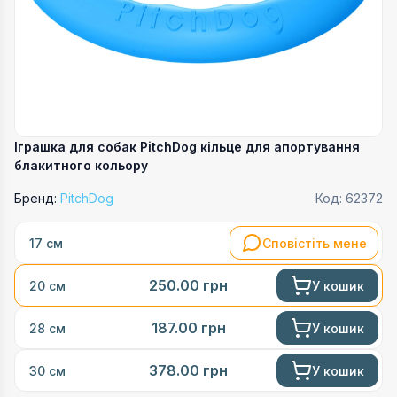
Іграшка для собак PitchDog кільце для апортування
блакитного кольору
Бренд:
PitchDog
Код:
62372
Сповістіть мене
17 см
250.00
грн
У кошик
20 см
187.00
грн
У кошик
28 см
378.00
грн
У кошик
30 см