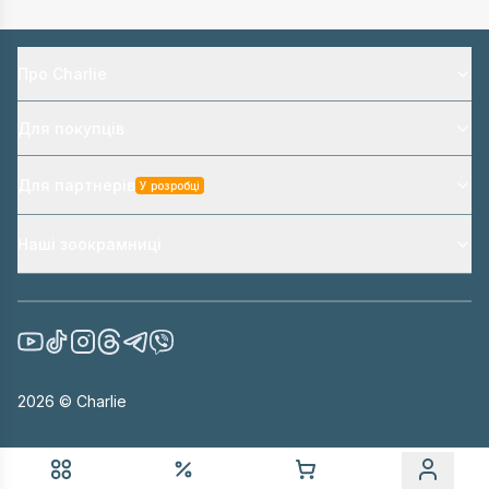
Про Charlie
Для покупців
Для партнерів
У розробці
Наші зоокрамниці
2026
© Charlie