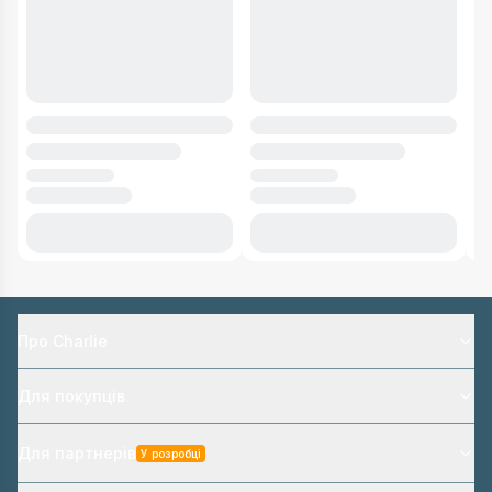
Про Charlie
Для покупців
Для партнерів
У розробці