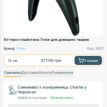
Кігтеріз-гільйотина Trixie для домашніх тварин
Бренд:
Trixie
Код:
2423
377.00
грн
У кошик
14 см
Самовивіз
Доставка
Оплата
Повернення
Самовивіз з зоокрамниць Charlie у
Черкасах
Забрати сьогодні
Безкоштовно