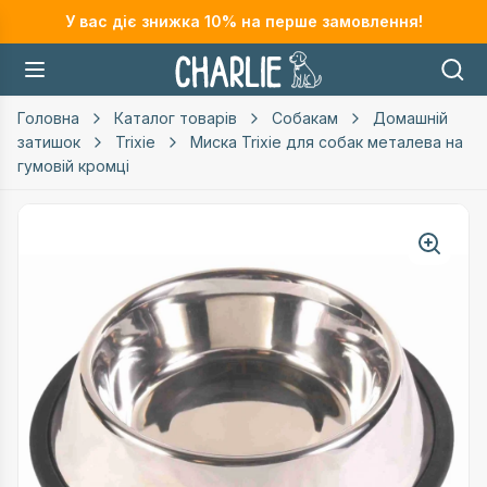
У вас діє знижка
10
% на перше замовлення!
Головна
Каталог товарів
Собакам
Домашній
затишок
Trixie
Миска Trixie для собак металева на
гумовій кромці