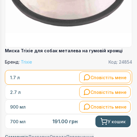
Миска Trixie для собак металева на гумовій кромці
Бренд:
Trixie
Код:
24854
Сповістіть мене
1.7 л
Сповістіть мене
2.7 л
Сповістіть мене
900 мл
191.00
грн
У кошик
700 мл
Самовивіз
Доставка
Оплата
Повернення