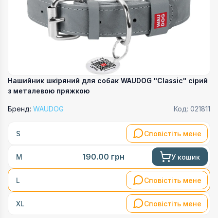
Нашийник шкіряний для собак WAUDOG "Classic" сірий
з металевою пряжкою
Бренд:
WAUDOG
Код:
021811
Сповістіть мене
S
190.00
грн
У кошик
M
Сповістіть мене
L
Сповістіть мене
XL