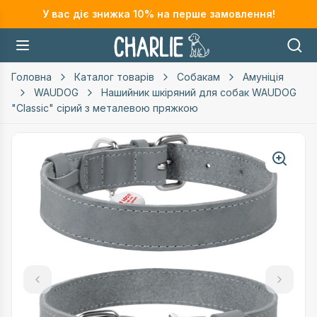
У вас діє знижка
10
% на перше замовлення!
Головна
Каталог товарів
Собакам
Амуніція
WAUDOG
Нашийник шкіряний для собак WAUDOG
"Classic" сірий з металевою пряжкою