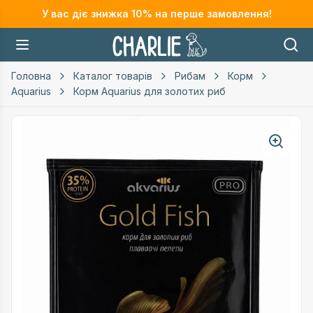
У вас діє знижка
10
% на перше замовлення!
Головна
Каталог товарів
Рибам
Корм
Aquarius
Корм Aquarius для золотих риб