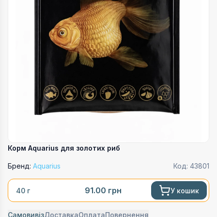
Корм Aquarius для золотих риб
Бренд:
Aquarius
Код:
43801
91.00
грн
У кошик
40 г
Самовивіз
Доставка
Оплата
Повернення