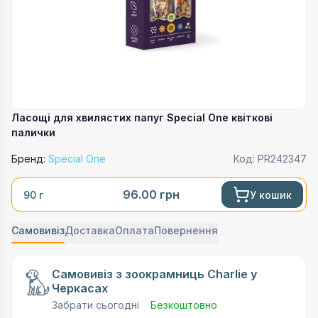
Ласощі для хвилястих папуг Special One квіткові
палички
Бренд:
Special One
Код:
PR242347
96.00
грн
У кошик
90 г
Самовивіз
Доставка
Оплата
Повернення
Самовивіз з зоокрамниць Charlie у
Черкасах
Забрати сьогодні
Безкоштовно