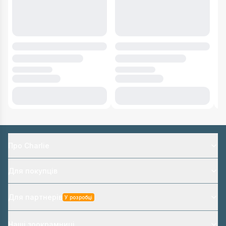
Про Charlie
Для покупців
Для партнерів
У розробці
Наші зоокрамниці