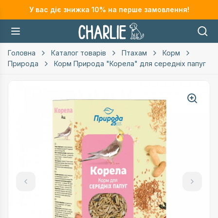
У вас діє знижка
10
% на перше замовлення!
Головна
Каталог товарів
Птахам
Корм
Природа
Корм Природа "Корела" для середніх папуг