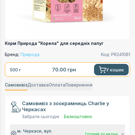
Корм Природа "Корела" для середніх папуг
Бренд:
Природа
Код:
PR241081
70.00
грн
У кошик
500 г
Самовивіз
Доставка
Оплата
Повернення
Самовивіз з зоокрамниць Charlie у
Черкасах
Забрати сьогодні
Безкоштовно
м. Черкаси, вул.
Готовий до видачі