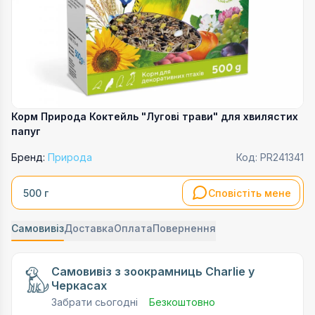
Корм Природа Коктейль "Лугові трави" для хвилястих
папуг
Бренд:
Природа
Код:
PR241341
Сповістіть мене
500 г
Самовивіз
Доставка
Оплата
Повернення
Самовивіз з зоокрамниць Charlie у
Черкасах
Забрати сьогодні
Безкоштовно