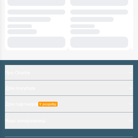
Про Charlie
Для покупців
Для партнерів
У розробці
Наші зоокрамниці